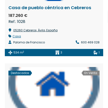
Casa de pueblo céntrica en Cebreros
187.260 €
Ref.: 1028
05260 Cebreros, Ávila, España
Casa
Paloma de Francisco
600 469 028
2
534 m
3
1
Destacados
En Venta