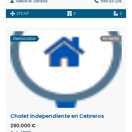
Idelvis M. Estrada
699 021 226
2
272 m
3
2
Destacados
En Venta
Chalet independiente en Cebreros
290.000 €