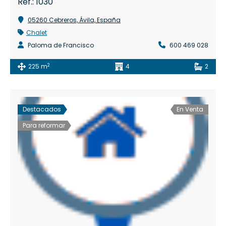
Ref.: 1030
05260 Cebreros, Ávila, España
Chalet
Paloma de Francisco
600 469 028
2
225 m
4
2
Destacados
En Venta
Para reformar