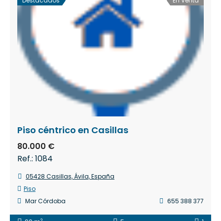
Destacados
En Venta
Piso céntrico en Casillas
80.000 €
Ref.: 1084
05428 Casillas, Ávila, España
Piso
Mar Córdoba
655 388 377
2