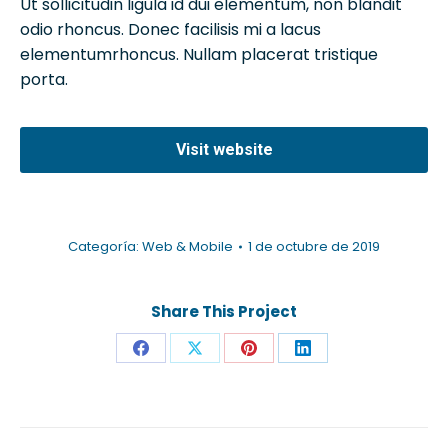
Ut sollicitudin ligula id dui elementum, non blandit
odio rhoncus. Donec facilisis mi a lacus
elementumrhoncus. Nullam placerat tristique
porta.
Visit website
Categoría:
Web & Mobile
1 de octubre de 2019
Share This Project
Compartir
Compartir
Compartir
Compartir
en
en
en
en
Facebook
X
Pinterest
LinkedIn
Navegación