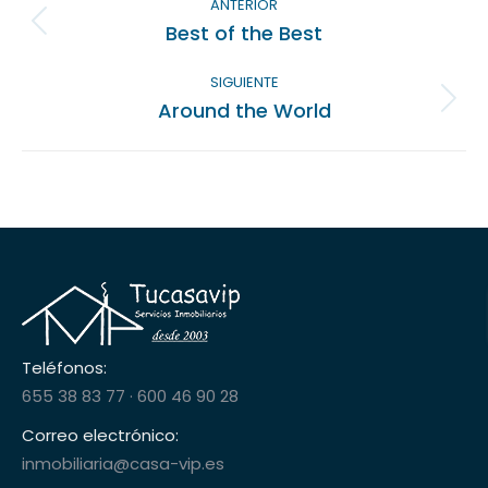
del
ANTERIOR
Best of the Best
Álbum
álbum
anterior:
SIGUIENTE
Around the World
Próximo
álbum:
Teléfonos:
655 38 83 77
·
600 46 90 28
Correo electrónico:
inmobiliaria@casa-vip.es